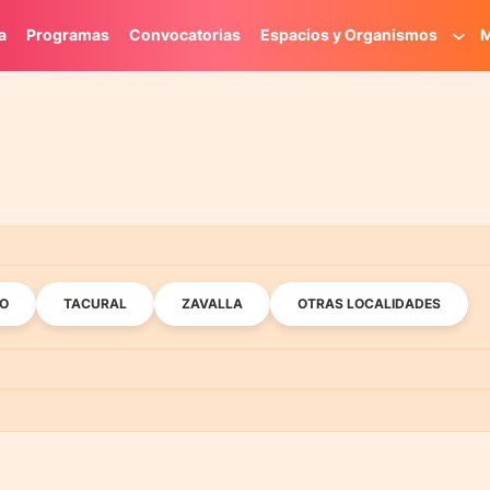
a
Programas
Convocatorias
Espacios y Organismos
M
O
TACURAL
ZAVALLA
OTRAS LOCALIDADES
NFANCIAS
LITERATURA
MUSEOS
MÚSICA
OT
ER
PLATAFORMA LAVARDÉN
CASA DE LA CULTURA