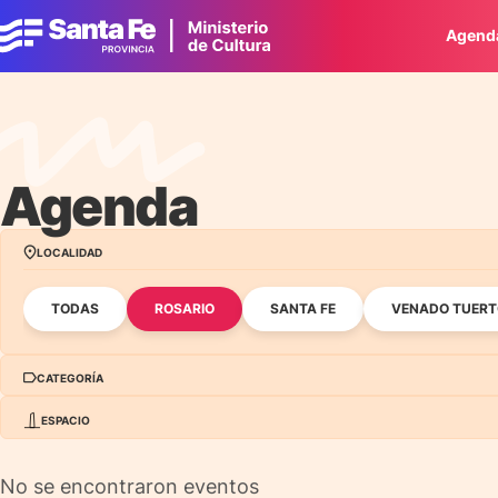
Agend
Agenda
LOCALIDAD
TODAS
ROSARIO
SANTA FE
VENADO TUERT
CATEGORÍA
ESPACIO
TODAS
AUDIOVISUALES
FERIA DEL LIBRO
I
TODOS
EL CAIRO CINE PÚBLICO
CASA DEL BRIGADI
TEATRO
No se encontraron eventos