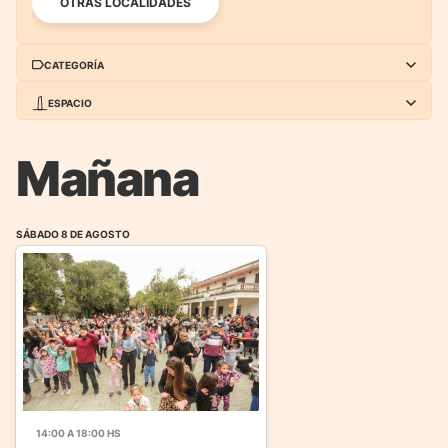
OTRAS LOCALIDADES
CATEGORÍA
ESPACIO
TODAS
AUDIOVISUALES
TODOS
EL CAIRO CINE PÚBLICO
FERIA DEL LIBRO
INFANCIAS
Mañana
PLATAFORMA
CASA DEL BRIGADIER
LITERATURA
MUSEOS
LAVARDÉN
CASA DE LA CULTURA
SÁBADO 8 DE AGOSTO
MÚSICA
OTRAS
TEATRO
14:00 A 18:00 HS