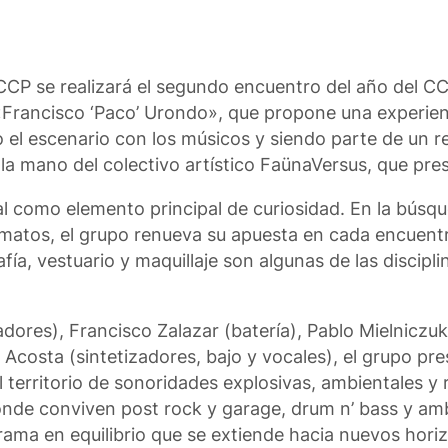
el CCP se realizará el segundo encuentro del año del
al «Francisco ‘Paco’ Urondo», que propone una experie
 el escenario con los músicos y siendo parte de un r
 la mano del colectivo artístico FaünaVersus, que pre
l como elemento principal de curiosidad. En la búsq
matos, el grupo renueva su apuesta en cada encuentr
ía, vestuario y maquillaje son algunas de las discipl
ores), Francisco Zalazar (batería), Pablo Mielniczuk 
 Acosta (sintetizadores, bajo y vocales), el grupo pre
 territorio de sonoridades explosivas, ambientales y r
nde conviven post rock y garage, drum n’ bass y amb
rama en equilibrio que se extiende hacia nuevos hori