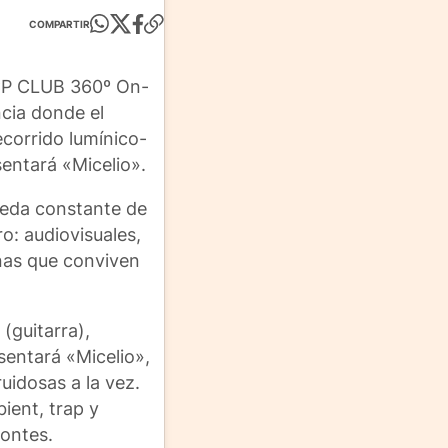
COMPARTIR
 CCP CLUB 360º On-
ncia donde el
ecorrido lumínico-
sentará «Micelio».
ueda constante de
o: audiovisuales,
inas que conviven
(guitarra),
sentará «Micelio»,
uidosas a la vez.
ient, trap y
zontes.