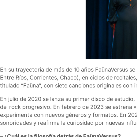
En su trayectoria de más de 10 años FaünaVersus se 
Entre Ríos, Corrientes, Chaco), en ciclos de recitale
titulado “Faüna”, con siete canciones originales con 
En julio de 2020 se lanza su primer disco de estudio
del rock progresivo. En febrero de 2023 se estrena «
experimenta con nuevos géneros y formatos. En 2025
sonoridades y reafirma la curiosidad por nuevas influ
– ¿Cuál es la filosofía detrás de FaünaVersus?