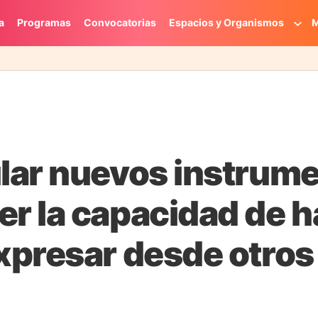
a
Programas
Convocatorias
Espacios y Organismos
M
lar nuevos instrum
r la capacidad de h
xpresar desde otros