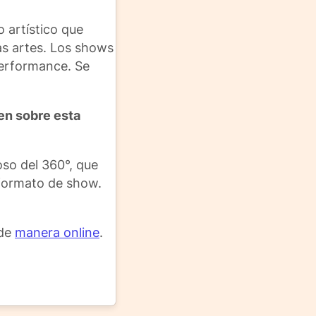
 artístico que
as artes. Los shows
performance. Se
en sobre esta
oso del 360°, que
 formato de show.
 de
manera online
.