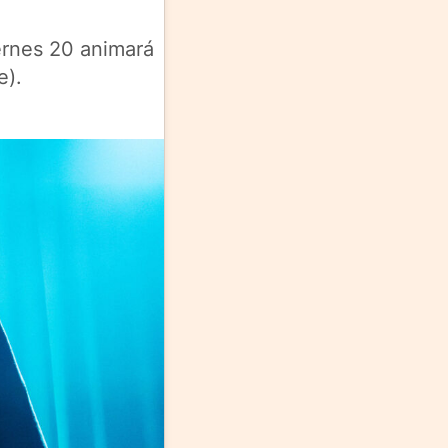
ernes 20 animará
e).