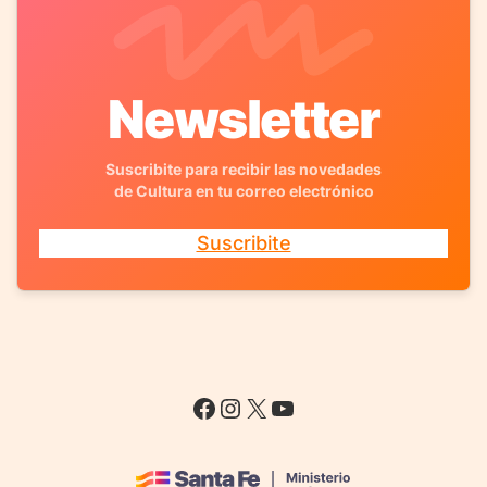
Newsletter
Suscribite para recibir las novedades
de Cultura en tu correo electrónico
Suscribite
Facebook
Instagram
X
YouTube