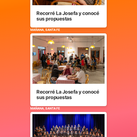
Recorré La Josefa y conocé
sus propuestas
MAÑANA, SANTA FE
Recorré La Josefa y conocé
sus propuestas
MAÑANA, SANTA FE