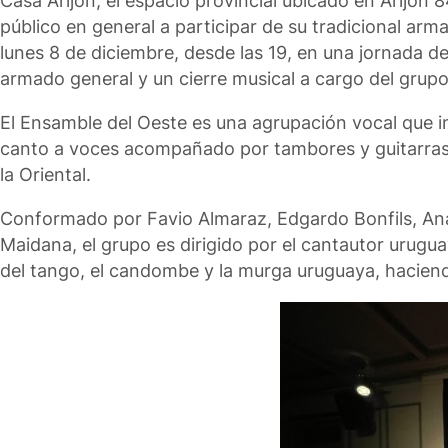
Casa Arijón, el espacio provincial ubicado en Arijón 8
público en general a participar de su tradicional arm
lunes 8 de diciembre, desde las 19, en una jornada d
armado general y un cierre musical a cargo del grup
El Ensamble del Oeste es una agrupación vocal que i
canto a voces acompañado por tambores y guitarras no
la Oriental.
Conformado por Favio Almaraz, Edgardo Bonfils, Anal
Maidana, el grupo es dirigido por el cantautor urugu
del tango, el candombe y la murga uruguaya, hacien