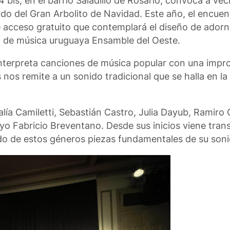
4 bis, en el barrio Saladillo de Rosario, convoca a vec
ado del Gran Arbolito de Navidad. Este año, el encuent
e acceso gratuito que contemplará el diseño de adorn
o de música uruguaya Ensamble del Oeste.
nterpreta canciones de música popular con una impro
s remite a un sonido tradicional que se halla en la 
ía Camiletti, Sebastián Castro, Julia Dayub, Ramiro 
ayo Fabricio Breventano. Desde sus inicios viene tran
do de estos géneros piezas fundamentales de su soni