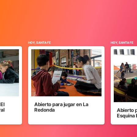
HOY, SANTA FE
HOY, SANTA FE
 El
Abierto para jugar en La
ral
Redonda
Abierto 
Esquina 