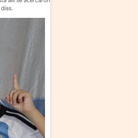
ta allí se acercaron
 días.