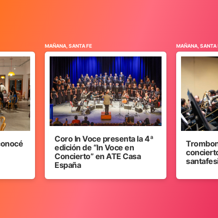
MAÑANA, SANTA FE
MAÑANA, SANTA 
Coro In Voce presenta la 4ª
 conocé
Trombon
edición de “In Voce en
concierto
Concierto” en ATE Casa
santafes
España