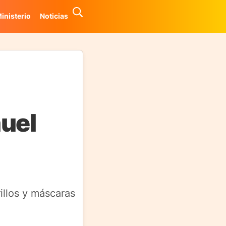
inisterio
Noticias
huel
illos y máscaras