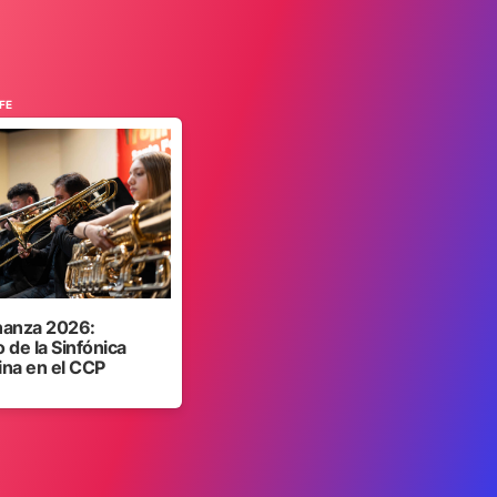
FE
anza 2026:
 de la Sinfónica
ina en el CCP