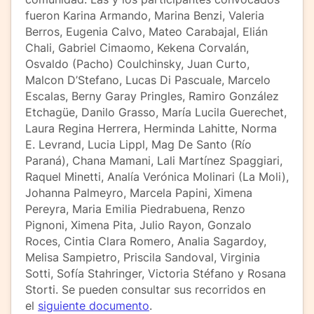
fueron Karina Armando, Marina Benzi, Valeria
Berros, Eugenia Calvo, Mateo Carabajal, Elián
Chali, Gabriel Cimaomo, Kekena Corvalán,
Osvaldo (Pacho) Coulchinsky, Juan Curto,
Malcon D’Stefano, Lucas Di Pascuale, Marcelo
Escalas, Berny Garay Pringles, Ramiro González
Etchagüe, Danilo Grasso, María Lucila Guerechet,
Laura Regina Herrera, Herminda Lahitte, Norma
E. Levrand, Lucia Lippl, Mag De Santo (Río
Paraná), Chana Mamani, Lali Martínez Spaggiari,
Raquel Minetti, Analía Verónica Molinari (La Moli),
Johanna Palmeyro, Marcela Papini, Ximena
Pereyra, Maria Emilia Piedrabuena, Renzo
Pignoni, Ximena Pita, Julio Rayon, Gonzalo
Roces, Cintia Clara Romero, Analia Sagardoy,
Melisa Sampietro, Priscila Sandoval, Virginia
Sotti, Sofía Stahringer, Victoria Stéfano y Rosana
Storti. Se pueden consultar sus recorridos en
el
siguiente documento
.