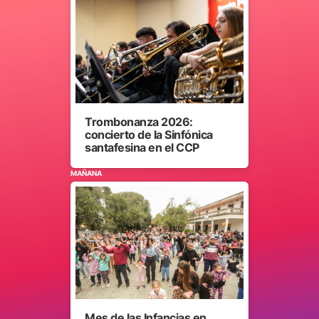
Trombonanza 2026:
concierto de la Sinfónica
santafesina en el CCP
MAÑANA
Mes de las Infancias en