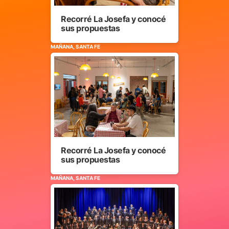
Recorré La Josefa y conocé
sus propuestas
MAÑANA, SANTA FE
Recorré La Josefa y conocé
sus propuestas
MAÑANA, SANTA FE