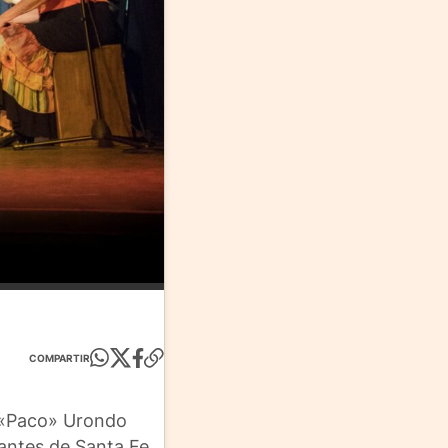
COMPARTIR
co «Paco» Urondo
tantes de Santa Fe,