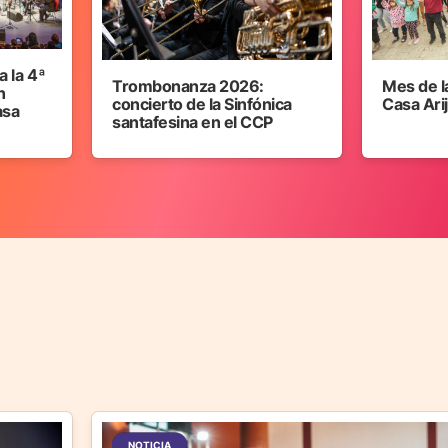
 la 4ª
Trombonanza 2026:
Mes de l
n
concierto de la Sinfónica
Casa Ari
asa
santafesina en el CCP
NOTICIA