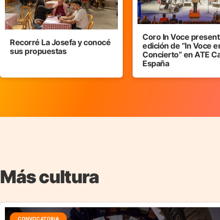
Coro In Voce presenta
Recorré La Josefa y conocé
edición de “In Voce e
sus propuestas
Concierto” en ATE C
España
Más cultura
CONVOCATORIA