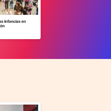
as Infancias en
jón