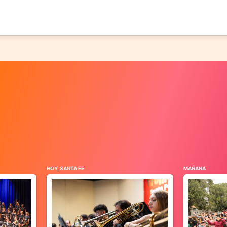
HOY, SANTA FE
MAÑANA