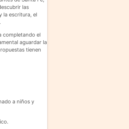
escubrir las
la escritura, el
.
ea completando el
damental aguardar la
propuestas tienen
nado a niños y
ico.