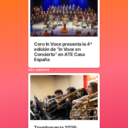
Coro In Voce presenta la 4ª
edición de “In Voce en
Concierto” en ATE Casa
España
HOY, SANTA FE
Trombonanza 2026: