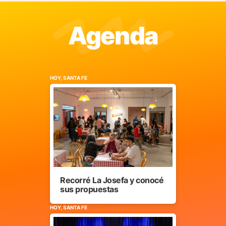
Agenda
HOY, SANTA FE
Recorré La Josefa y conocé
sus propuestas
HOY, SANTA FE