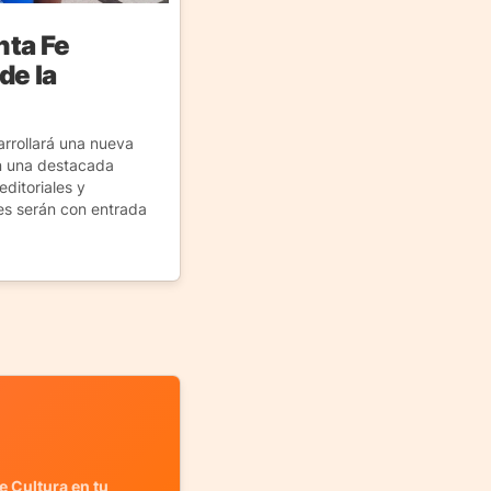
nta Fe
de la
rrollará una nueva
on una destacada
ditoriales y
des serán con entrada
e Cultura en tu