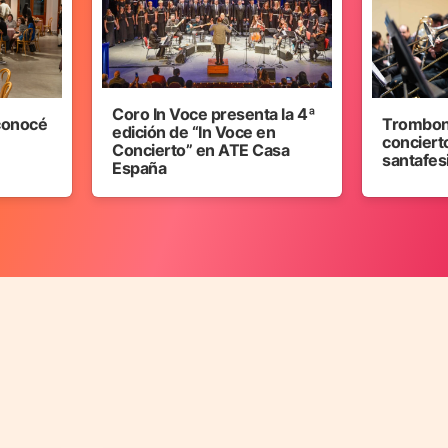
Coro In Voce presenta la 4ª
 conocé
Trombon
edición de “In Voce en
concierto
Concierto” en ATE Casa
santafes
España