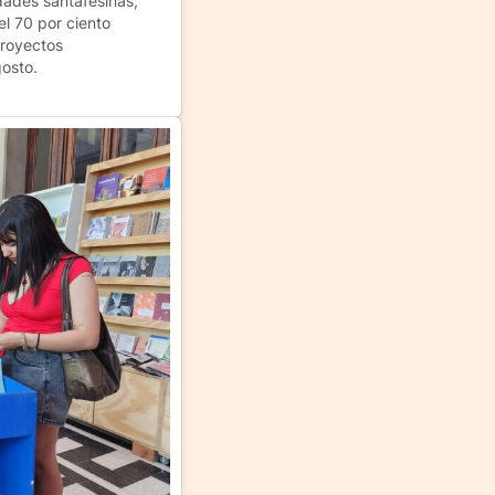
dades santafesinas,
l 70 por ciento
proyectos
gosto.