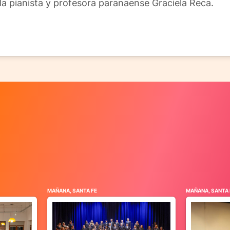
la pianista y profesora paranaense Graciela Reca.
MAÑANA, SANTA FE
MAÑANA, SANTA 