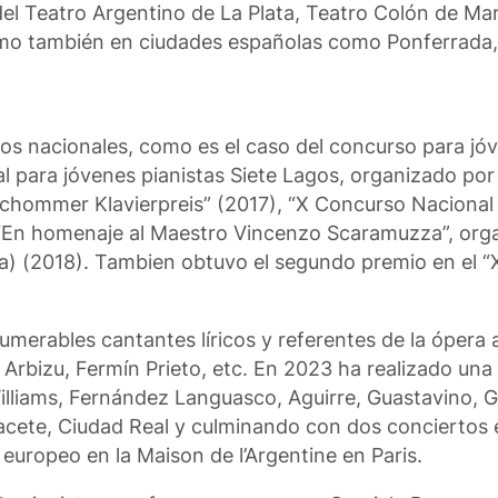
del Teatro Argentino de La Plata, Teatro Colón de Mar
omo también en ciudades españolas como Ponferrada,
os nacionales, como es el caso del concurso para jóv
l para jóvenes pianistas Siete Lagos, organizado por
 Schommer Klavierpreis” (2017), “X Concurso Nacional
 “En homenaje al Maestro Vincenzo Scaramuzza”, org
ica) (2018). Tambien obtuvo el segundo premio en el 
erables cantantes líricos y referentes de la ópera
rbizu, Fermín Prieto, etc. En 2023 ha realizado una 
lliams, Fernández Languasco, Aguirre, Guastavino, Gi
acete, Ciudad Real y culminando con dos conciertos 
europeo en la Maison de l’Argentine en Paris.