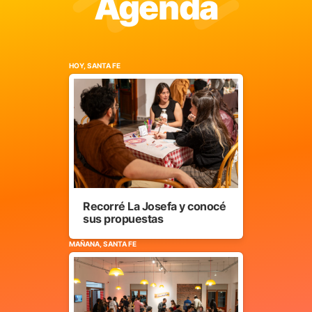
Agenda
HOY, SANTA FE
Recorré La Josefa y conocé
sus propuestas
MAÑANA, SANTA FE