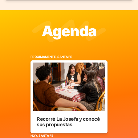
Agenda
PRÓXIMAMENTE, SANTA FE
Recorré La Josefa y conocé
sus propuestas
HOY, SANTA FE