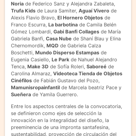
Noria
de Federico Sanz y Alejandra Zabaleta,
Trufa Kids
de Laura Samiter,
Aguaí Vivero
de
Alexis Flavio Bravo,
El Hornero Objetos
de
Franco Escurra,
La barbotina
de Camila Belén
Gómez Lombardi,
Gabi Banfi Collages
de María
Gabriela Banfi,
Casa Nube
de Shaní Blau y Elina
Chernomordik,
MQD
de Gabriela Calza
Boschetti,
Mundo Disperso Estampas
de
Eugenia Casiello,
Le Park
de Nahuel Alejandro
Tenca,
Make 3D
de Sofía Roleri,
Saboreé
de
Carolina Almaraz,
Videoteca Tienda de Objetos
Cinéfilos
de Fabián Gustavo del Pozo,
Mamunisropainfantil
de Marcela beatriz Pace y
Sueñera
de Yamila Guerrero.
Entre los aspectos centrales de la convocatoria,
se definieron como ejes de selección la
innovación en la integralidad del diseño, la
preeminencia de una impronta santafesina,
sustentabilidad, proyección de circulación del