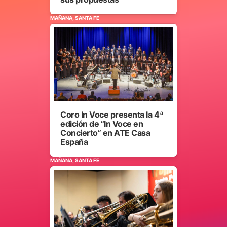
MAÑANA, SANTA FE
Coro In Voce presenta la 4ª
edición de “In Voce en
Concierto” en ATE Casa
España
MAÑANA, SANTA FE