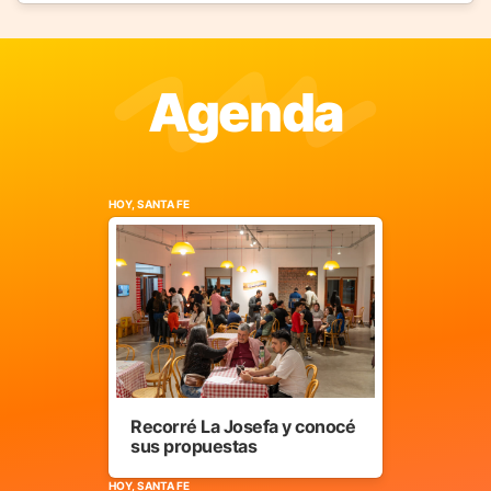
Agenda
HOY, SANTA FE
Recorré La Josefa y conocé
sus propuestas
HOY, SANTA FE