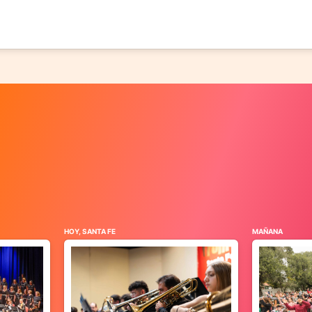
HOY, SANTA FE
MAÑANA