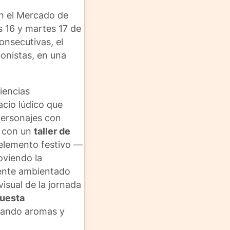
en el Mercado de
s 16 y martes 17 de
onsecutivas, el
gonistas, en una
riencias
acio lúdico que
 personajes con
á con un
taller de
 elemento festivo —
oviendo la
ente ambientado
isual de la jornada
uesta
rtando aromas y