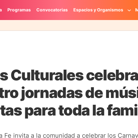
a
Programas
Convocatorias
Espacios y Organismos
M
s Culturales celebra
tro jornadas de mús
as para toda la fami
ta Fe invita a la comunidad a celebrar los Carna