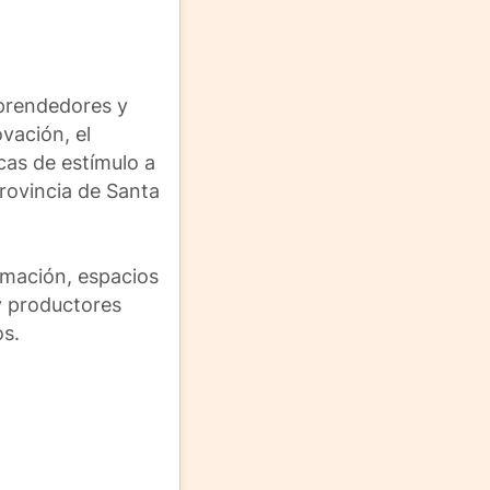
mprendedores y
vación, el
cas de estímulo a
Provincia de Santa
rmación, espacios
y productores
os.