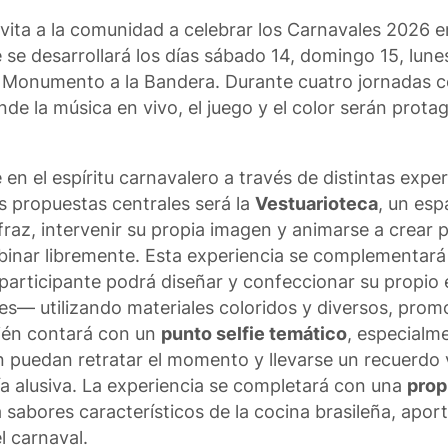
invita a la comunidad a celebrar los Carnavales 2026 
se desarrollará los días sábado 14, domingo 15, lune
l Monumento a la Bandera. Durante cuatro jornadas c
e la música en vivo, el juego y el color serán prota
e en el espíritu carnavalero a través de distintas expe
as propuestas centrales será la
Vestuarioteca
, un esp
disfraz, intervenir su propia imagen y animarse a crear
mbinar libremente. Esta experiencia se complementar
participante podrá diseñar y confeccionar su propio
ntes— utilizando materiales coloridos y diversos, prom
bién contará con un
punto selfie temático
, especialm
n puedan retratar el momento y llevarse un recuerdo v
ía alusiva. La experiencia se completará con una
prop
á sabores característicos de la cocina brasileña, apo
l carnaval.