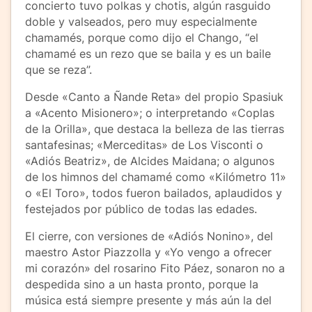
concierto tuvo polkas y chotis, algún rasguido
doble y valseados, pero muy especialmente
chamamés, porque como dijo el Chango, “el
chamamé es un rezo que se baila y es un baile
que se reza”.
Desde «Canto a Ñande Reta» del propio Spasiuk
a «Acento Misionero»; o interpretando «Coplas
de la Orilla», que destaca la belleza de las tierras
santafesinas; «Merceditas» de Los Visconti o
«Adiós Beatriz», de Alcides Maidana; o algunos
de los himnos del chamamé como «Kilómetro 11»
o «El Toro», todos fueron bailados, aplaudidos y
festejados por público de todas las edades.
El cierre, con versiones de «Adiós Nonino», del
maestro Astor Piazzolla y «Yo vengo a ofrecer
mi corazón» del rosarino Fito Páez, sonaron no a
despedida sino a un hasta pronto, porque la
música está siempre presente y más aún la del