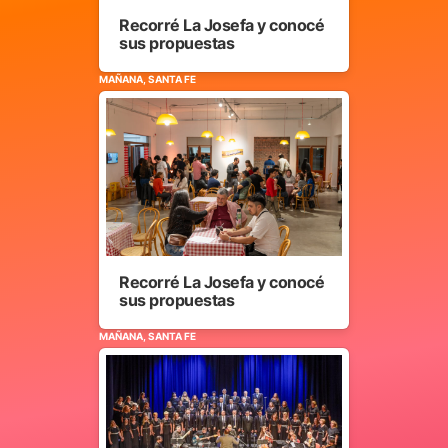
Recorré La Josefa y conocé
sus propuestas
MAÑANA, SANTA FE
Recorré La Josefa y conocé
sus propuestas
MAÑANA, SANTA FE