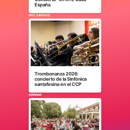
España
HOY, SANTA FE
Trombonanza 2026:
concierto de la Sinfónica
santafesina en el CCP
MAÑANA