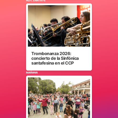
HOY, SANTA FE
Trombonanza 2026:
concierto de la Sinfónica
santafesina en el CCP
MAÑANA