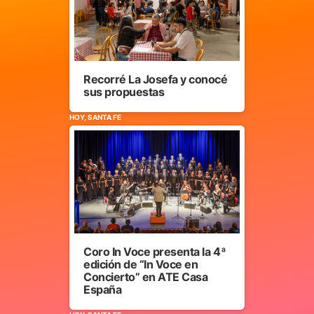
Recorré La Josefa y conocé
sus propuestas
HOY, SANTA FE
Coro In Voce presenta la 4ª
edición de “In Voce en
Concierto” en ATE Casa
España