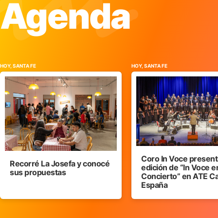
Agenda
HOY, SANTA FE
HOY, SANTA FE
Coro In Voce presenta
Recorré La Josefa y conocé
edición de “In Voce e
sus propuestas
Concierto” en ATE C
España