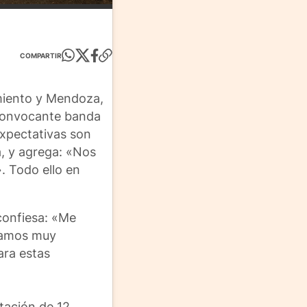
COMPARTIR
rmiento y Mendoza,
a convocante banda
expectativas son
a, y agrega: «Nos
. Todo ello en
confiesa: «Me
stamos muy
ara estas
tación de 12