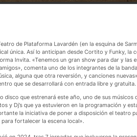
l Teatro de Plataforma Lavardén (en la esquina de Sa
ical única. Así lo anticipan desde Cortito y Funky, l
aforma Invita. «Tenemos un gran show para dar y las 
 y amigos», comenta uno de los integrantes de la band
ica, alguna que otra reversión, y canciones nuevas»
tro que se desarrollará con entrada libre y gratuita.
vo disco que estrenará este año, uno de sus músicos 
ctos y Dj’s que ya estuvieron en la programación y e
nte la iniciativa de poner a disposición el teatro p
 para fortalecer la escena local».
vió en 2024, tras 7 jornadas que incluyeron la presen