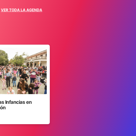
VER TODA LA AGENDA
as Infancias en
jón