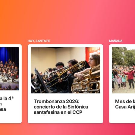
HOY, SANTA FE
MAÑANA
 la 4ª
Trombonanza 2026:
Mes de l
n
concierto de la Sinfónica
Casa Ari
asa
santafesina en el CCP