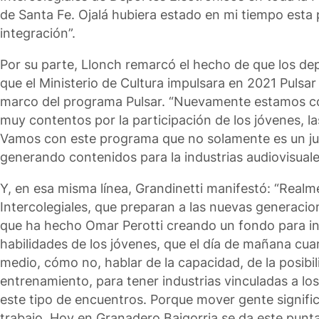
de Santa Fe. Ojalá hubiera estado en mi tiempo esta 
integración”.
Por su parte, Llonch remarcó el hecho de que los dep
que el Ministerio de Cultura impulsara en 2021 Pulsar
marco del programa Pulsar. “Nuevamente estamos con 
muy contentos por la participación de los jóvenes, las
Vamos con este programa que no solamente es un jue
generando contenidos para la industrias audiovisuale
Y, en esa misma línea, Grandinetti manifestó: “Real
Intercolegiales, que preparan a las nuevas generacion
que ha hecho Omar Perotti creando un fondo para inc
habilidades de los jóvenes, que el día de mañana cua
medio, cómo no, hablar de la capacidad, de la posibi
entrenamiento, para tener industrias vinculadas a lo
este tipo de encuentros. Porque mover gente significa
trabajo. Hoy en Granadero Baigorria se da este punt