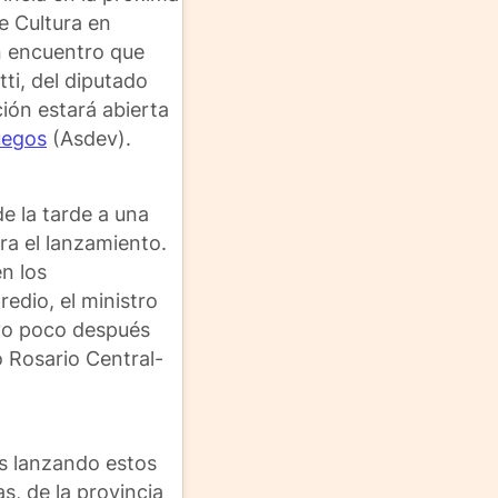
e Cultura en
n encuentro que
ti, del diputado
ción estará abierta
uegos
(Asdev).
de la tarde a una
ra el lanzamiento.
n los
redio, el ministro
uvo poco después
lo Rosario Central-
s lanzando estos
s, de la provincia