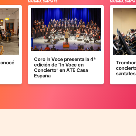
MAÑANA, SANTA FE
MAÑANA, SANTA 
Coro In Voce presenta la 4ª
 conocé
Trombon
edición de “In Voce en
concierto
Concierto” en ATE Casa
santafes
España