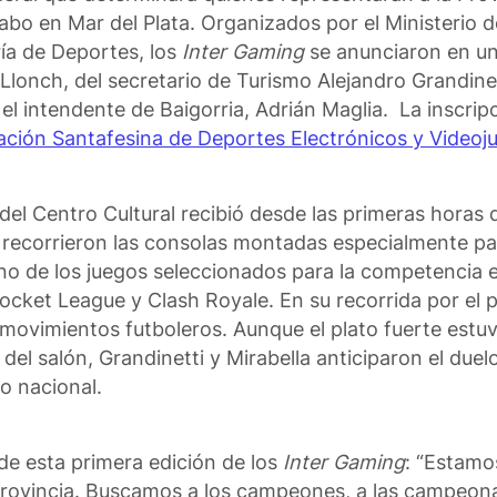
abo en Mar del Plata. Organizados por el Ministerio d
ría de Deportes, los
Inter Gaming
se anunciaron en u
Llonch, del secretario de Turismo Alejandro Grandinet
 el intendente de Baigorria, Adrián Maglia. La inscrip
ación Santafesina de Deportes Electrónicos y Videoj
del Centro Cultural recibió desde las primeras horas 
e recorrieron las consolas montadas especialmente pa
no de los juegos seleccionados para la competencia e
Rocket League y Clash Royale. En su recorrida por el p
 movimientos futboleros. Aunque el plato fuerte est
l del salón, Grandinetti y Mirabella anticiparon el due
o nacional.
 de esta primera edición de los
Inter Gaming
: “Estamo
 Provincia. Buscamos a los campeones, a las campeona