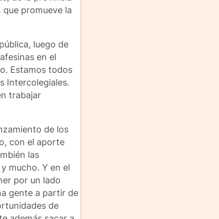
a, que promueve la
pública, luego de
afesinas en el
no. Estamos todos
s Intercolegiales.
n trabajar
anzamiento de los
o, con el aporte
ambién las
 y mucho. Y en el
ner por un lado
a gente a partir de
portunidades de
ite además sacar a