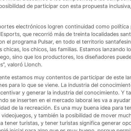
posibilidad de participar con esta propuesta inclusiv
ortes electrónicos logren continuidad como política 
 Esports, que recorrió más de treinta localidades sant
el programa Pulsar, en todo el territorio santafesi
 chicas, los chicos, las familias. Estamos lanzando lo
go, sino que los productores, los diseñadores puede
s”, valoró Llonch.
mente estamos muy contentos de participar de este l
es para lo que se viene. La industria del conocimient
entivar y generar la industria del conocimiento. Y t
ndo se inserten en el mercado laboral les va a ayudar
lidad de la recreación. Es una muy buena idea para te
s videojuegos, y también la posibilidad de mover much
 tener turistas, y tener turistas significa generar o
apié inicial para algo que es muy bueno, porque perm