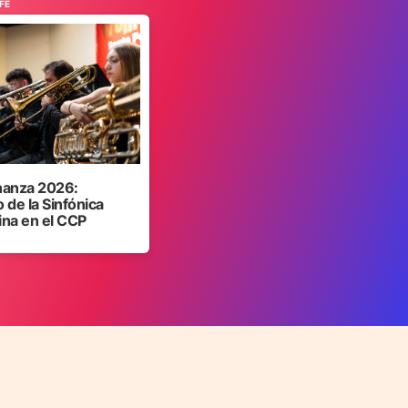
FE
anza 2026:
 de la Sinfónica
ina en el CCP