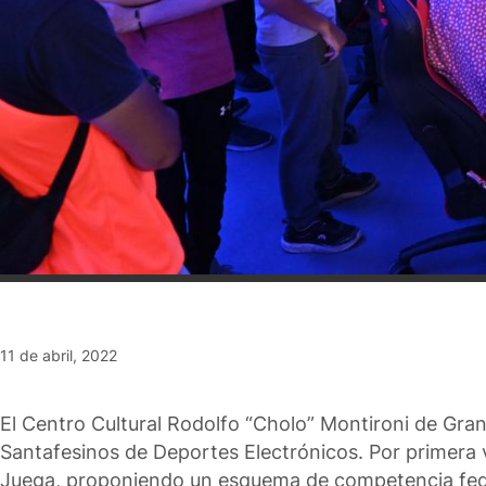
11 de abril, 2022
El Centro Cultural Rodolfo “Cholo” Montironi de Gran
Santafesinos de Deportes Electrónicos. Por primera 
Juega, proponiendo un esquema de competencia feder