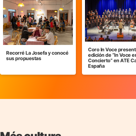
Coro In Voce presenta
Recorré La Josefa y conocé
edición de “In Voce e
sus propuestas
Concierto” en ATE C
España