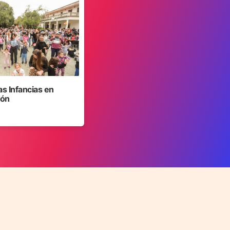
as Infancias en
jón