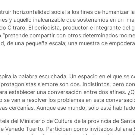
truir horizontalidad social a los fines de humanizar l
munes y aquello inalcanzable que sostenemos en un im
do Citraro. El periodista, productor e integrante del 
to “pretende compartir con otros determinados mome
vidad, de una pequeña escala; una muestra de empoder
pira la palabra escuchada. Un espacio en el que se 
s protagonistas siempre son dos. Indistintos, pero co
para establecer una conversación entre dos afines. ¿
no se van a resolver los problemas en esta conversaci
evas cercanías. Aunque ese mundo, sólo esté habitad
tela del Ministerio de Cultura de la provincia de San
l de Venado Tuerto. Participan como invitados Juliana