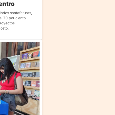
Centro
dades santafesinas,
l 70 por ciento
proyectos
gosto.