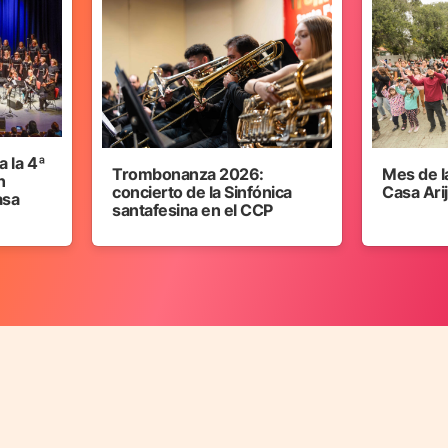
 la 4ª
Trombonanza 2026:
Mes de l
n
concierto de la Sinfónica
Casa Ari
asa
santafesina en el CCP