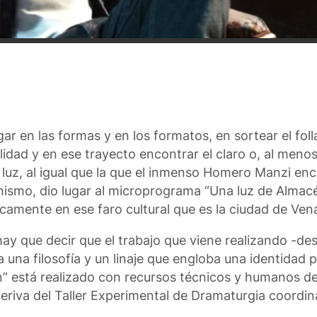
r en las formas y en los formatos, en sortear el folla
dad y en ese trayecto encontrar el claro o, al menos,
luz, al igual que la que el inmenso Homero Manzi enc
nismo, dio lugar al microprograma “Una luz de Almac
íficamente en ese faro cultural que es la ciudad de Ve
 hay que decir que el trabajo que viene realizando -de
a una filosofía y un linaje que engloba una identidad 
én” está realizado con recursos técnicos y humanos de
 deriva del Taller Experimental de Dramaturgia coordi