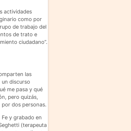
as actividades
aginario como por
grupo de trabajo del
ntos de trato e
amiento ciudadano”.
comparten las
n un discurso
Qué me pasa y qué
ón, pero quizás,
o por dos personas.
ta Fe y grabado en
 Seghetti (terapeuta