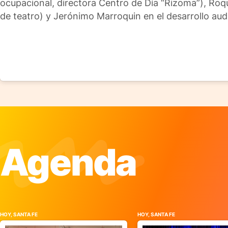
ocupacional, directora Centro de Día “Rizoma”), Roq
de teatro) y Jerónimo Marroquin en el desarrollo audi
Agenda
HOY, SANTA FE
HOY, SANTA FE