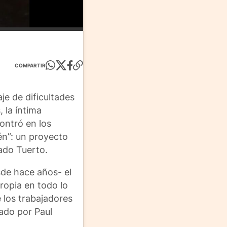
COMPARTIR
je de dificultades
 la íntima
ontró en los
én”: un proyecto
nado Tuerto.
sde hace años- el
propia en todo lo
 los trabajadores
nado por Paul