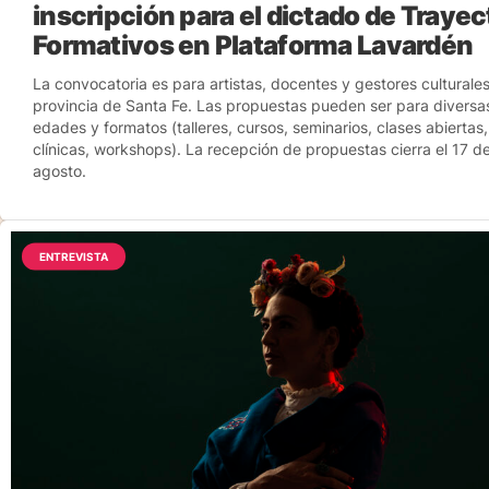
inscripción para el dictado de Traye
Formativos en Plataforma Lavardén
La convocatoria es para artistas, docentes y gestores culturales
provincia de Santa Fe. Las propuestas pueden ser para diversa
edades y formatos (talleres, cursos, seminarios, clases abiertas,
clínicas, workshops). La recepción de propuestas cierra el 17 d
agosto.
ENTREVISTA