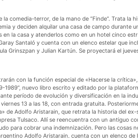
de la comedia-terror, de la mano de “Finde”. Trata la h
emia y deciden alquilar una casa de campo durante un
s en la casa y atenderlos como en un hotel cinco estre
Garay Santaló y cuenta con un elenco estelar que inc
la Grinszpan y Julian Kartún. Se proyectará el jueves 
arán con la función especial de «Hacerse la crítica»
9-1989”, nuevo libro escrito y editado por la platafor
tante período de evolución y diversificación en la indu
viernes 13 a las 18, con entrada gratuita. Posteriorme
 de Adolfo Aristarain, que retrata la historia del ex-
mpresa Tulsaco. Allí se reencuentra con un antiguo c
udo para cobrar una indemnización. Pero las cosas 
 argentino Adolfo Aristarain, cuenta con un elenco de 