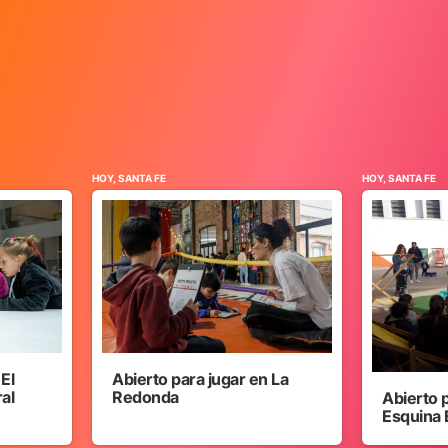
HOY, SANTA FE
HOY, SANTA FE
 El
Abierto para jugar en La
ral
Redonda
Abierto 
Esquina 