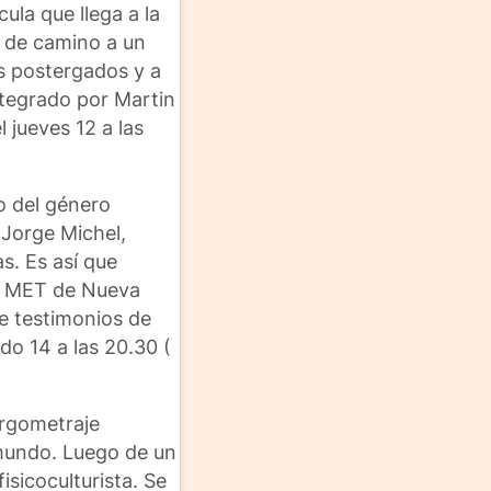
ula que llega a la
e de camino a un
os postergados y a
ntegrado por Martin
 jueves 12 a las
o del género
 Jorge Michel,
as. Es así que
eo MET de Nueva
ne testimonios de
do 14 a las 20.30 (
argometraje
l mundo. Luego de un
sicoculturista. Se