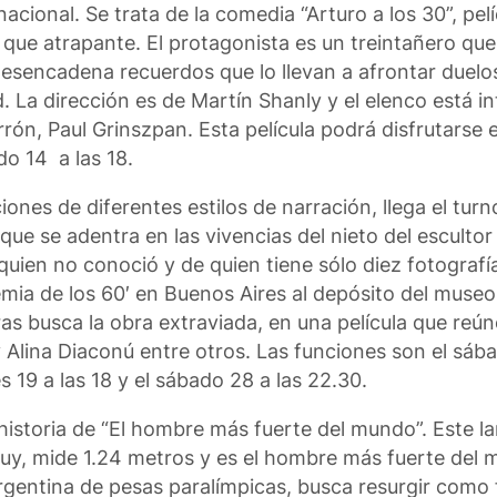
ional. Se trata de la comedia “Arturo a los 30”, pelíc
 que atrapante. El protagonista es un treintañero qu
 desencadena recuerdos que lo llevan a afrontar duel
 La dirección es de Martín Shanly y el elenco está i
rón, Paul Grinszpan. Esta película podrá disfrutarse el
do 14 a las 18.
nes de diferentes estilos de narración, llega el turn
que se adentra en las vivencias del nieto del escultor
 quien no conoció y de quien tiene sólo diez fotografí
hemia de los 60′ en Buenos Aires al depósito del mus
ras busca la obra extraviada, en una película que reú
Alina Diaconú entre otros. Las funciones son el sába
es 19 a las 18 y el sábado 28 a las 22.30.
historia de “El hombre más fuerte del mundo”. Este l
 Jujuy, mide 1.24 metros y es el hombre más fuerte de
ntina de pesas paralímpicas, busca resurgir como fi