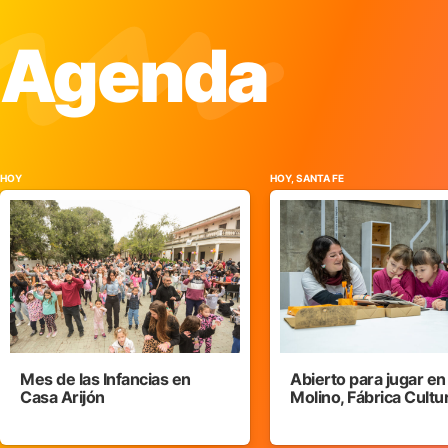
Agenda
HOY
HOY, SANTA FE
Mes de las Infancias en
Abierto para jugar en
Casa Arijón
Molino, Fábrica Cultu