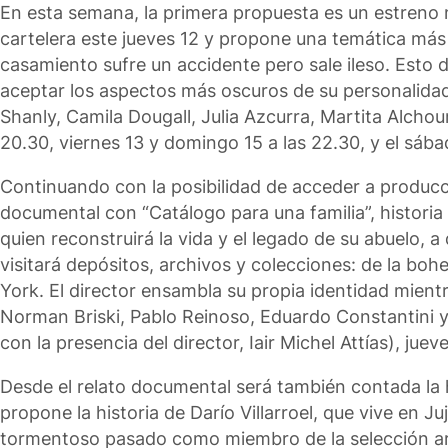
En esta semana, la primera propuesta es un estreno nac
cartelera este jueves 12 y propone una temática más
casamiento sufre un accidente pero sale ileso. Esto
aceptar los aspectos más oscuros de su personalidad.
Shanly, Camila Dougall, Julia Azcurra, Martita Alchour
20.30, viernes 13 y domingo 15 a las 22.30, y el sába
Continuando con la posibilidad de acceder a produccio
documental con “Catálogo para una familia”, historia 
quien reconstruirá la vida y el legado de su abuelo, a
visitará depósitos, archivos y colecciones: de la bo
York. El director ensambla su propia identidad mient
Norman Briski, Pablo Reinoso, Eduardo Constantini y 
con la presencia del director, Iair Michel Attías), juev
Desde el relato documental será también contada la 
propone la historia de Darío Villarroel, que vive en
tormentoso pasado como miembro de la selección arge