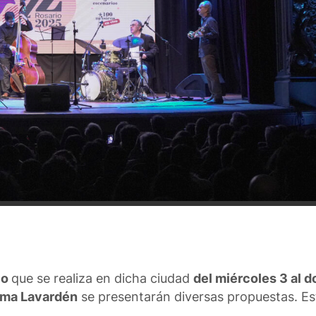
io
que se realiza en dicha ciudad
del miércoles 3 al 
rma Lavardén
se presentarán diversas propuestas. Es