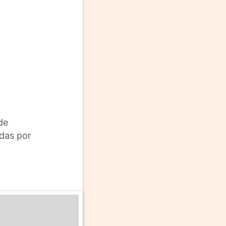
de
das por