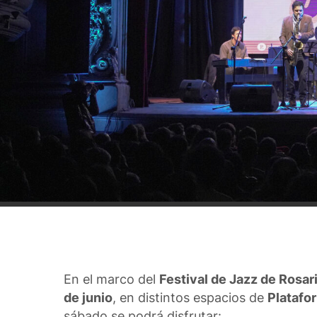
En el marco del
Festival de Jazz de Rosar
de junio
, en distintos espacios de
Platafo
sábado se podrá disfrutar: