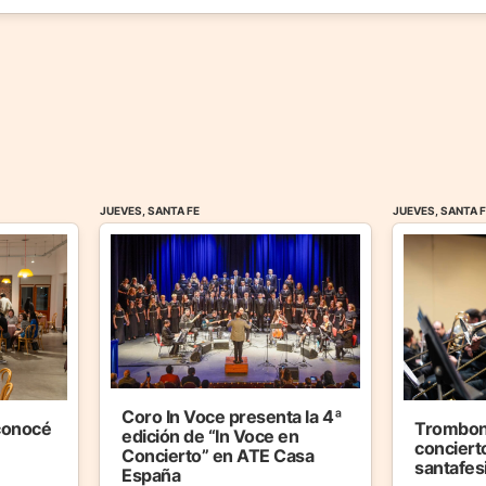
JUEVES, SANTA FE
JUEVES, SANTA 
Coro In Voce presenta la 4ª
 conocé
Trombon
edición de “In Voce en
concierto
Concierto” en ATE Casa
santafes
España