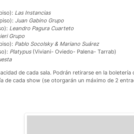
iso):
Las Instancias
piso):
Juan Gabino Grupo
so):
Leandro Pagura Cuarteto
ieri Grupo
piso):
Pablo Socolsky & Mariano Suárez
so):
Platypus
(Viviani- Oviedo- Palena- Tarrab)
uesta
acidad de cada sala. Podrán retirarse en la boletería 
ía de cada show (se otorgarán un máximo de 2 entra