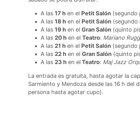
A las
17 h
en el
Petit Salón
(segundo p
A las
18 h
en el
Petit Salón
(segundo 
A las
19 h
en el
Gran Salón
(quinto pi
A las
20 h
en el
Teatro
:
Mariano Rugg
A las
21 h
en el
Petit Salón
(segundo 
A las
22 h
en el
Gran Salón
(quinto pi
A las
23 h
en el
Teatro
:
Maj Jazz Orq
La entrada es gratuita, hasta agotar la cap
Sarmiento y Mendoza desde las 16 h del d
persona hasta agotar cupo).