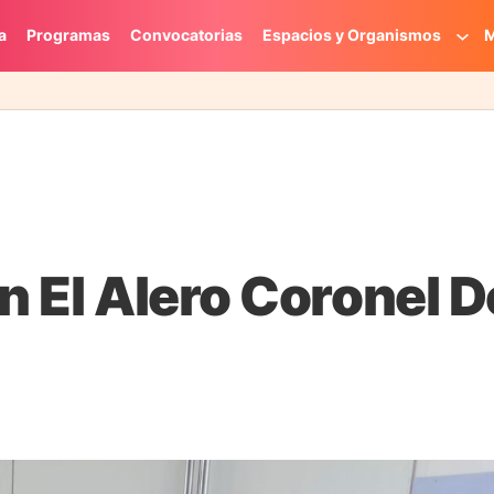
a
Programas
Convocatorias
Espacios y Organismos
M
en El Alero Coronel 