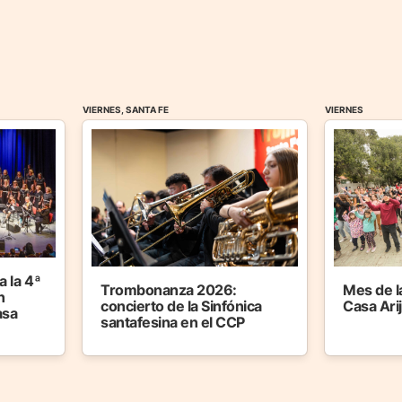
VIERNES, SANTA FE
VIERNES
 la 4ª
Trombonanza 2026:
Mes de l
n
concierto de la Sinfónica
Casa Ari
asa
santafesina en el CCP