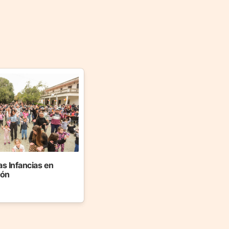
as Infancias en
jón