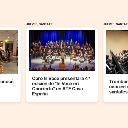
JUEVES, SANTA FE
JUEVES, SANTA 
Coro In Voce presenta la 4ª
 conocé
Trombon
edición de “In Voce en
concierto
Concierto” en ATE Casa
santafes
España