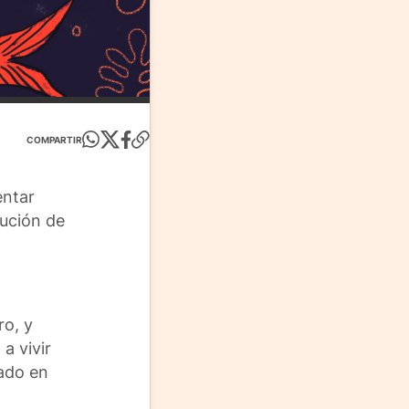
COMPARTIR
entar
cución de
ro, y
a vivir
ado en