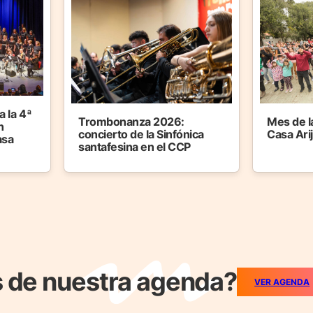
 la 4ª
Trombonanza 2026:
Mes de l
n
concierto de la Sinfónica
Casa Ari
asa
santafesina en el CCP
 de nuestra agenda?
VER AGENDA