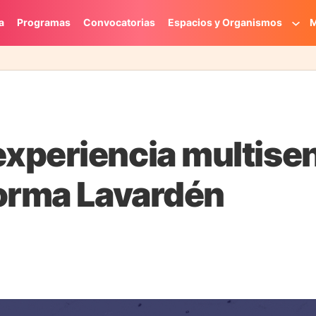
a
Programas
Convocatorias
Espacios y Organismos
M
xperiencia multisen
forma Lavardén