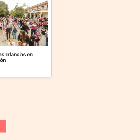
as Infancias en
jón