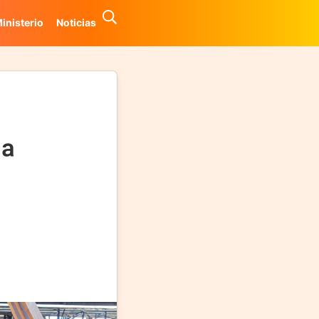
inisterio
Noticias
1ª