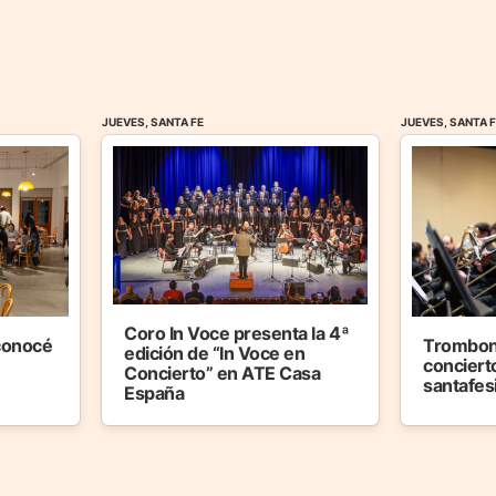
JUEVES, SANTA FE
JUEVES, SANTA 
Coro In Voce presenta la 4ª
 conocé
Trombon
edición de “In Voce en
concierto
Concierto” en ATE Casa
santafes
España