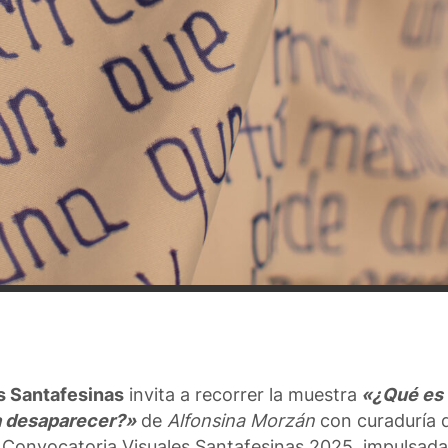
es Santafesinas
invita a recorrer la muestra
«¿Qué es 
a desaparecer?»
de
Alfonsina Morzán
con curaduría 
 Convocatoria Visuales Santafesinas 2025, impulsada