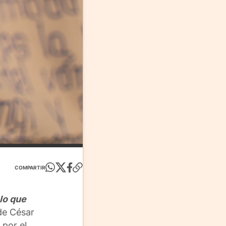
COMPARTIR
lo que
de César
 por el