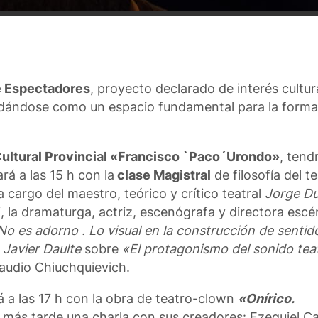
e Espectadores
, proyecto declarado de interés cultur
lidándose como un espacio fundamental para la forma
ultural Provincial «Francisco `Paco´Urondo»
, ten
á a las 15 h con la
clase Magistral
de filosofía del te
 cargo del maestro, teórico y crítico teatral
Jorge Du
, la dramaturga, actriz, escenógrafa y directora escé
No es adorno . Lo visual en la construcción de sentid
o
Javier Daulte
sobre
«El protagonismo del sonido tea
audio Chiuchquievich.
 a las 17 h con la obra de teatro-clown
«Onírico.
Y más tarde una charla con sus creadores: Ezequiel C