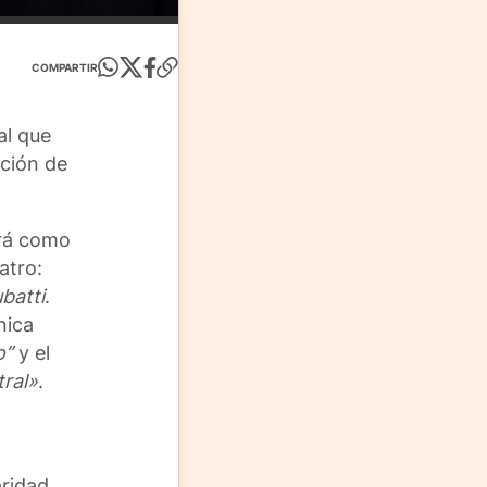
COMPARTIR
al que
ción de
drá como
atro:
batti
.
nica
o”
y el
tral»
.
aridad