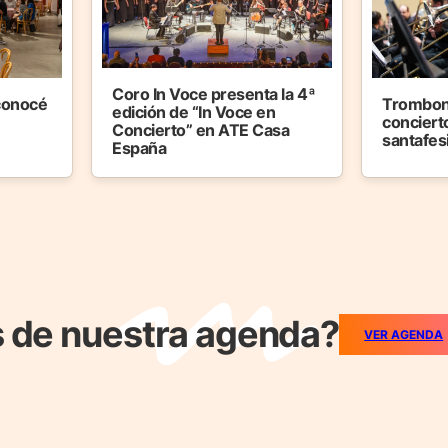
Coro In Voce presenta la 4ª
 conocé
Trombon
edición de “In Voce en
concierto
Concierto” en ATE Casa
santafes
España
 de nuestra agenda?
VER AGENDA