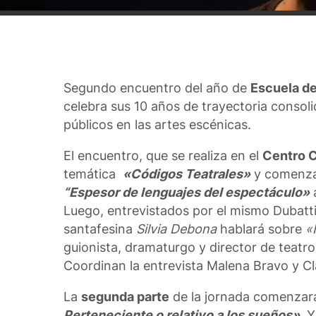
Segundo encuentro del año de
Escuela d
celebra sus 10 años de trayectoria conso
públicos en las artes escénicas.
El encuentro, que se realiza en el
Centro C
temática
«Códigos Teatrales»
y comenzar
“Espesor de lenguajes del espectáculo»
a
Luego, entrevistados por el mismo Dubatti
santafesina
Silvia Debona
hablará sobre
«
guionista, dramaturgo y director de teatr
Coordinan la entrevista Malena Bravo y Cl
La
segunda parte
de la jornada comenzará
Perteneciente o relativo a los sueños»
. 