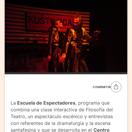
COMPARTIR
La
Escuela de Espectadores
, programa que
combina una clase interactiva de Filosofía del
Teatro, un espectáculo escénico y entrevistas
con referentes de la dramaturgia y la escena
santafesina y que se desarrolla en el
Centro