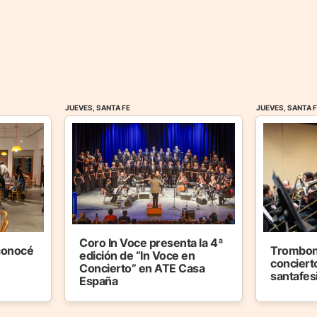
JUEVES, SANTA FE
JUEVES, SANTA 
Coro In Voce presenta la 4ª
 conocé
Trombon
edición de “In Voce en
concierto
Concierto” en ATE Casa
santafes
España