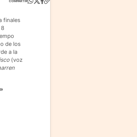
COMPARTIR
 finales
 8
tiempo
o de los
de a la
isco
(voz
harren
o»