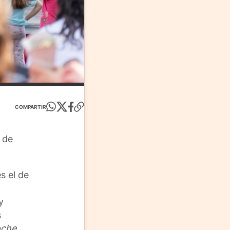
COMPARTIR
de
s el de
y
s
oche
,