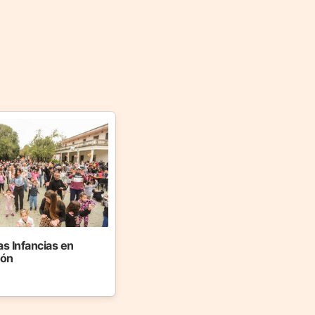
as Infancias en
jón