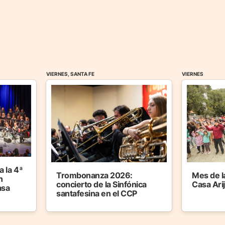
VIERNES, SANTA FE
VIERNES
 la 4ª
Trombonanza 2026:
Mes de l
n
concierto de la Sinfónica
Casa Ari
asa
santafesina en el CCP