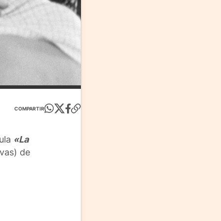
COMPARTIR
cula
«La
vas) de