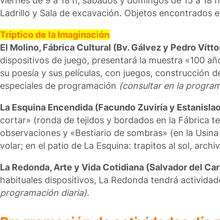
viernes de 9 a 18 h; sábados y domingos de 15 a 18 h
Ladrillo y Sala de excavación. Objetos encontrados e
Tríptico de la Imaginación
El Molino, Fábrica Cultural (Bv. Gálvez y Pedro Vítto
dispositivos de juego, presentará la muestra «100 añ
su poesía y sus películas, con juegos, construcción
especiales de programación
(consultar en la program
La Esquina Encendida (Facundo Zuviría y Estanislao
cortar» (ronda de tejidos y bordados en la Fábrica t
observaciones y «Bestiario de sombras» (en la Usina
volar; en el patio de La Esquina: trapitos al sol, arc
La Redonda, Arte y Vida Cotidiana (Salvador del Carr
habituales dispositivos, La Redonda tendrá actividad
programación diaria)
.