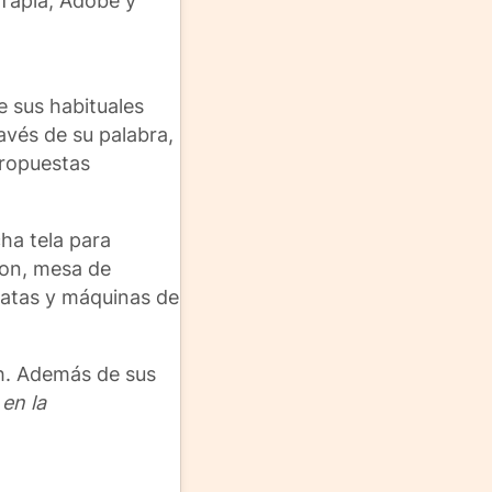
«Tapia, Adobe y
e sus habituales
avés de su palabra,
propuestas
ha tela para
ion, mesa de
matas y máquinas de
 h. Además de sus
 en la