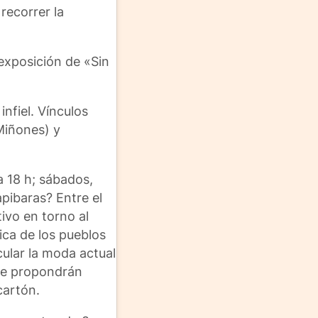
 recorrer la
exposición de «Sin
nfiel. Vínculos
 Miñones) y
a 18 h; sábados,
apibaras? Entre el
ivo en torno al
ica de los pueblos
cular la moda actual
 Se propondrán
cartón.