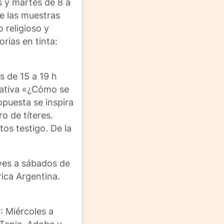
s y martes de 8 a
de las muestras
 religioso y
rias en tinta:
s de 15 a 19 h
eativa «¿Cómo se
ropuesta se inspira
o de títeres.
os testigo. De la
ves a sábados de
ica Argentina.
)
: Miércoles a