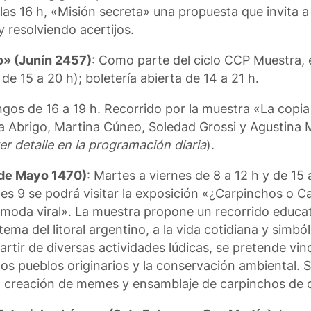
a las 16 h, «Misión secreta» una propuesta que invita a
y resolviendo acertijos.
o» (Junín 2457)
: Como parte del ciclo CCP Muestra, 
de 15 a 20 h); boletería abierta de 14 a 21 h.
gos de 16 a 19 h. Recorrido por la muestra «La copia i
inia Abrigo, Martina Cúneo, Soledad Grossi y Agustina
er detalle en la programación diaria
).
 de Mayo 1470)
: Martes a viernes de 8 a 12 h y de 15 
les 9 se podrá visitar la exposición «¿Carpinchos o C
a moda viral». La muestra propone un recorrido educat
ma del litoral argentino, a la vida cotidiana y simból
artir de diversas actividades lúdicas, se pretende vin
 los pueblos originarios y la conservación ambiental.
, creación de memes y ensamblaje de carpinchos de 