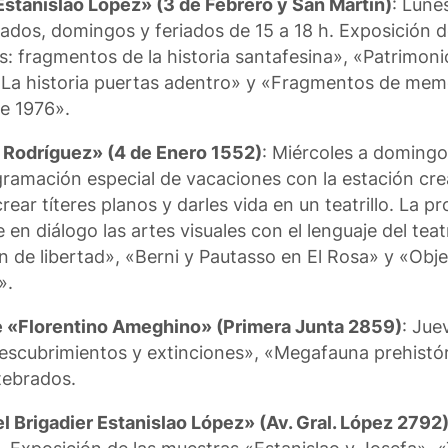
 Estanislao López» (3 de Febrero y San Martín)
: Lune
ábados, domingos y feriados de 15 a 18 h. Exposición 
: fragmentos de la historia santafesina», «Patrimonio
 «La historia puertas adentro» y «Fragmentos de memo
e 1976».
e Rodríguez» (4 de Enero 1552)
: Miércoles a domingo
gramación especial de vacaciones con la estación cr
rear títeres planos y darles vida en un teatrillo. La p
en diálogo las artes visuales con el lenguaje del teatr
 de libertad», «Berni y Pautasso en El Rosa» y «Objet
».
e «Florentino Ameghino» (Primera Junta 2859)
: Jue
descubrimientos y extinciones», «Megafauna prehistór
tebrados.
l Brigadier Estanislao López» (Av. Gral. López 2792