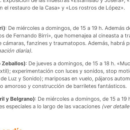
. Exposición de las muestras «Estanislao y Josefa», 
n el restauro de la Casa» y «Los rostros de López».
ri)
: De miércoles a domingos, de 15 a 19 h. Además d
os de Fernando Birri», que homenajea al cineasta a tr
 de cámaras, fanzines y traumatopos. Además, habrá 
ación diaria)
.
 Zeballos)
: De jueves a domingos, de 15 a 18 h. «Muc
extil); experimentación con luces y sonidos, stop mot
 de Luz y Sonido); mariposas en vuelo, pájaros auto
hivo amoroso y construcción de barriletes fantásticos.
il y Belgrano)
: De miércoles a domingos, de 15 a 19
es especiales a lo largo de las vacaciones
(ver detalle