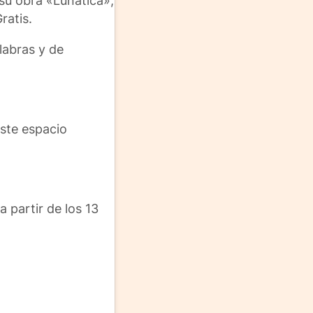
su obra «Lunática»,
ratis.
labras y de
este espacio
 partir de los 13