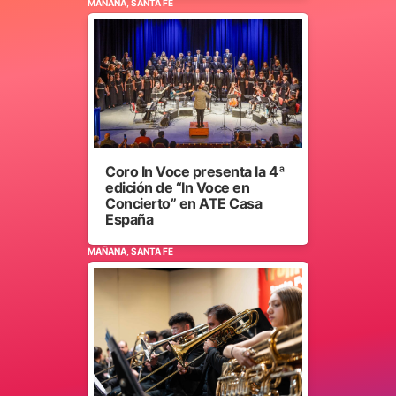
MAÑANA, SANTA FE
Coro In Voce presenta la 4ª
edición de “In Voce en
Concierto” en ATE Casa
España
MAÑANA, SANTA FE