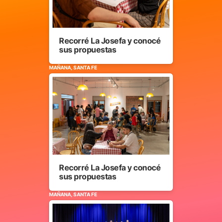
Recorré La Josefa y conocé
sus propuestas
MAÑANA, SANTA FE
Recorré La Josefa y conocé
sus propuestas
MAÑANA, SANTA FE