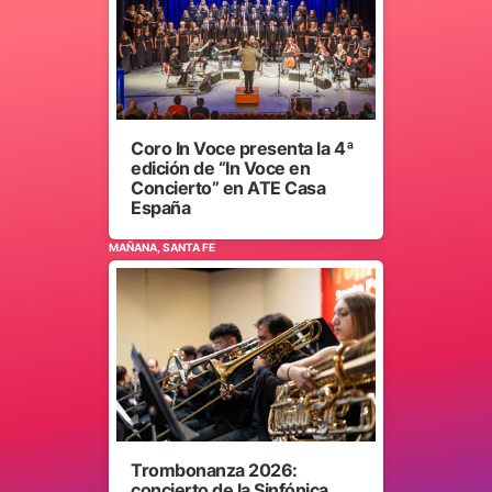
Coro In Voce presenta la 4ª
edición de “In Voce en
Concierto” en ATE Casa
España
MAÑANA, SANTA FE
Trombonanza 2026:
concierto de la Sinfónica