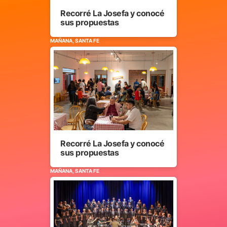
Recorré La Josefa y conocé
sus propuestas
MAÑANA, SANTA FE
Recorré La Josefa y conocé
sus propuestas
MAÑANA, SANTA FE