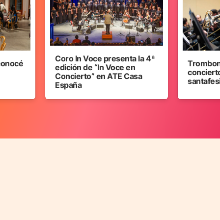
Coro In Voce presenta la 4ª
 conocé
Trombon
edición de “In Voce en
concierto
Concierto” en ATE Casa
santafes
España