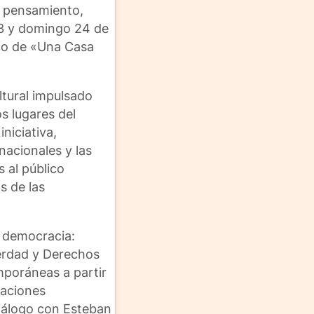
n pensamiento,
23 y domingo 24 de
rco de «Una Casa
ltural impulsado
s lugares del
niciativa,
nacionales y las
 al público
s de las
y democracia:
Verdad y Derechos
mporáneas a partir
laciones
diálogo con Esteban