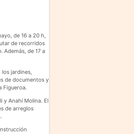
mayo, de 16 a 20 h,
utar de recorridos
e. Además, de 17 a
los jardines,
avés de documentos y
a Figueroa.
i y Anahí Molina. El
és de arreglos
.
onstrucción