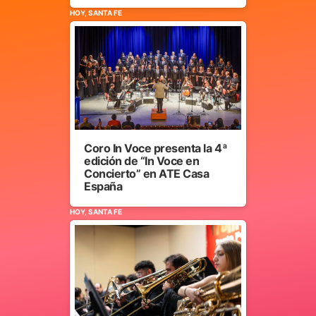
HOY, SANTA FE
Coro In Voce presenta la 4ª
edición de “In Voce en
Concierto” en ATE Casa
España
HOY, SANTA FE