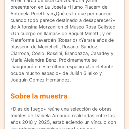
En el marco de esta convocatoria ya se
presentaron en La Josefa «Humo Placer» de
Antonela Peretti y «¿Qué es lo que permanece
cuando todo parece destinado a desaparecer?»
de Alfonsina Morzan; en el Museo Rosa Galisteo
«Un cuerpo en llamas» de Raquel Minetti; y en
Plataforma Lavardén (Rosario) «Yarará años de
plasser», de Menichelli, Rosano, Sandoz,
Ciarroca, Cosio, Rossini, Brandazza, Casadey y
María Alejandra Benz. Próximamente se
inaugurará en este último espacio «Un elefante
ocupa mucho espacio» de Julián Sileiko y
Joaquín Gómez Hernández.
Sobre la muestra
«Días de fuego» reúne una selección de obras
textiles de Daniela Arnaudo realizadas entre los
años 2018 y 2025, estableciendo un vínculo con
sus orígenes escénicos a partir de dos