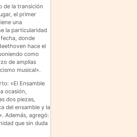
 de la transición
ugar, el primer
tiene una
e la particularidad
a fecha, donde
 Beethoven hace el
o poniendo como
rzo de amplias
icismo musical».
erto: «El Ensamble
ta ocasión,
as dos piezas,
ca del ensamble y la
a». Además, agregó:
nidad que sin duda