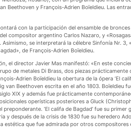
n Beethoven y François-Adrien Boïeldieu. Las entrad
contará con la participación del ensamble de bronces
 del compositor argentino Carlos Nazaro, y «Rosagasa
Asimismo, se interpretará la célebre Sinfonía Nr. 3, 
Bagdad», de François-Adrien Boïeldieu.
ón, el director Javier Mas manifestó: «En este conci
 grupo de metales Di Brass, dos piezas prácticament
çois-Adrien Boïeldieu la obertura de la ópera ‘El cal
dwig van Beethoven escrita en el año 1803. Boïeldieu f
l siglo XIX y además fue prácticamente contemporán
osicionales operísticas posteriores a Gluck (Christop
el preponderante. ‘El califa de Bagdad’ fue su primer
aria y después de la crisis de 1830 fue su heredero A
a estética que fue admirada por otros compositores 