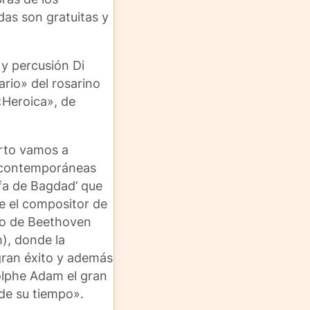
as son gratuitas y
 y percusión Di
rio» del rosarino
«Heroica», de
erto vamos a
e contemporáneas
ifa de Bagdad’ que
ue el compositor de
eo de Beethoven
h), donde la
 gran éxito y además
dolphe Adam el gran
de su tiempo».