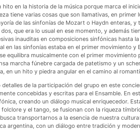
ito en la historia de la música porque marca el inicio
eza tiene varias cosas que son llamativas, en primer l
oría de las sinfonías de Mozart o Haydn enteras, y 
 dos, que era lo usual en ese momento, y además tien
sivas inauditas en composiciones sinfónicas hasta l
l en las sinfonías estaba en el primer movimiento y
é se equilibra musicalmente con el primer movimient
ensa marcha fúnebre cargada de patetismo y un sche
a, en un hito y piedra angular en el camino al romant
 detalles de la participación del grupo en este conci
lmente concebidas y escritas para el Ensamble. En es
ónica, creando un diálogo musical enriquecedor. Est
 folclore y el tango, se fusionan con la riqueza tímbri
 busca transportarnos a la esencia de nuestra cultur
ca argentina, con un diálogo entre tradición y moder