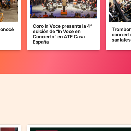
Coro In Voce presenta la 4ª
 conocé
Trombon
edición de “In Voce en
concierto
Concierto” en ATE Casa
santafes
España