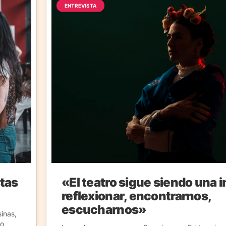
ENTREVISTA
tas
«El teatro sigue siendo una i
reflexionar, encontrarnos,
escucharnos»
inas,
to