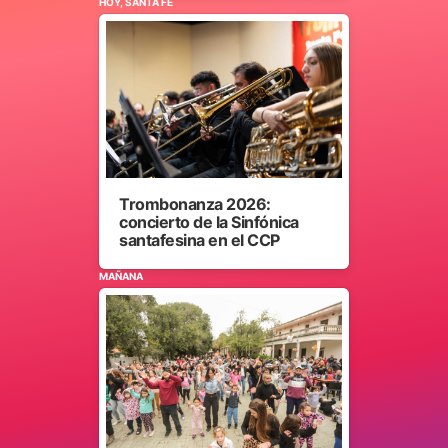
HOY, SANTA FE
Trombonanza 2026:
concierto de la Sinfónica
santafesina en el CCP
MAÑANA