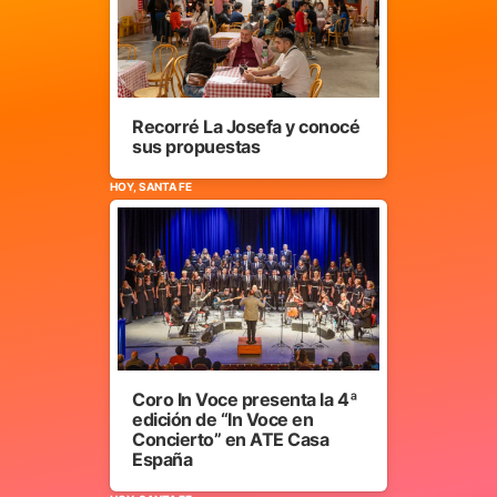
Recorré La Josefa y conocé
sus propuestas
HOY, SANTA FE
Coro In Voce presenta la 4ª
edición de “In Voce en
Concierto” en ATE Casa
España