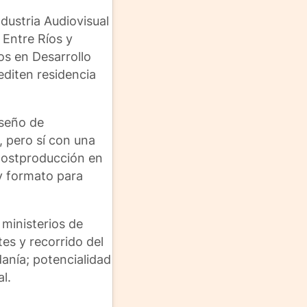
dustria Audiovisual
 Entre Ríos y
os en Desarrollo
editen residencia
iseño de
, pero sí con una
 postproducción en
 y formato para
 ministerios de
tes y recorrido del
anía; potencialidad
al.