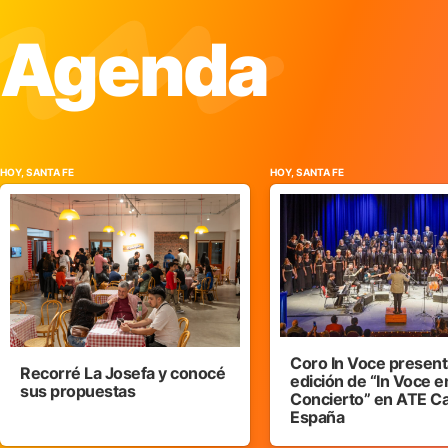
Agenda
HOY, SANTA FE
HOY, SANTA FE
Coro In Voce presenta
Recorré La Josefa y conocé
edición de “In Voce e
sus propuestas
Concierto” en ATE C
España