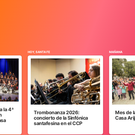
HOY, SANTA FE
MAÑANA
 la 4ª
Trombonanza 2026:
Mes de l
n
concierto de la Sinfónica
Casa Ari
asa
santafesina en el CCP