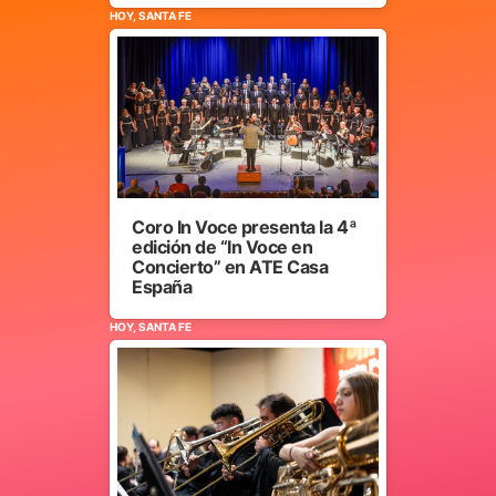
HOY, SANTA FE
Coro In Voce presenta la 4ª
edición de “In Voce en
Concierto” en ATE Casa
España
HOY, SANTA FE