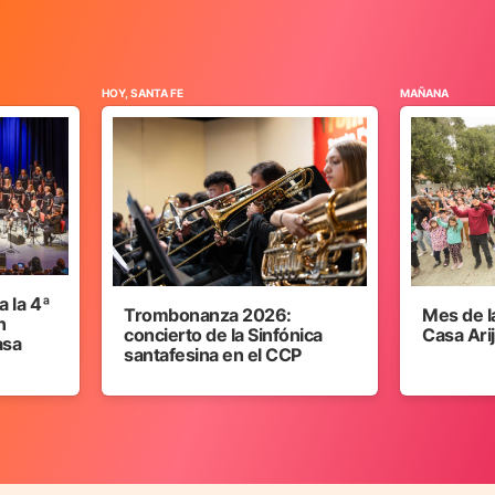
HOY, SANTA FE
MAÑANA
 la 4ª
Trombonanza 2026:
Mes de l
n
concierto de la Sinfónica
Casa Ari
asa
santafesina en el CCP