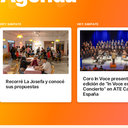
HOY, SANTA FE
HOY, SANTA FE
Coro In Voce presenta
Recorré La Josefa y conocé
edición de “In Voce e
sus propuestas
Concierto” en ATE C
España