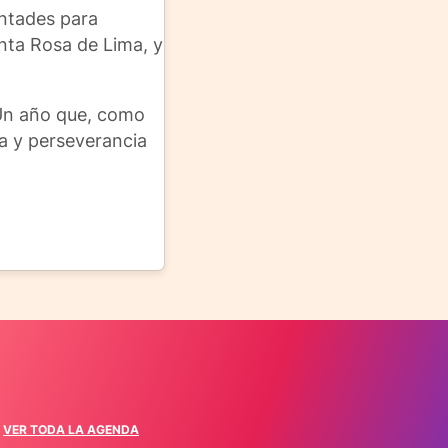
untades para
nta Rosa de Lima, y
 Un año que, como
ia y perseverancia
VER TODA LA AGENDA