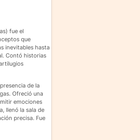
as) fue el
onceptos que
s inevitables hasta
l. Contó historias
rtilugios
presencia de la
egas. Ofreció una
smitir emociones
 llenó la sala de
ción precisa. Fue