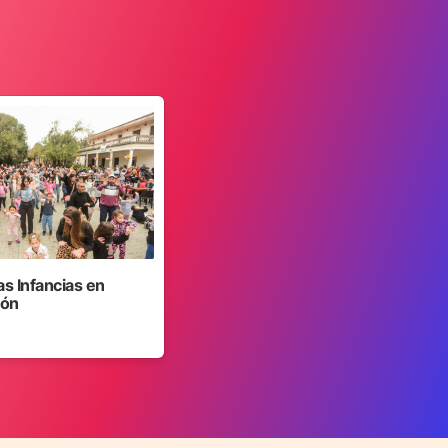
as Infancias en
jón