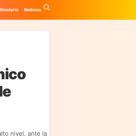
inisterio
Noticias
nico
de
to nivel, ante la