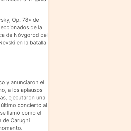
vsky, Op. 78» de
leccionados de la
ica de Nóvgorod del
evski en la batalla
co y anunciaron el
mo, a los aplausos
as, ejecutaron una
último concierto al
 se llamó como el
n de Carughi
 momento.